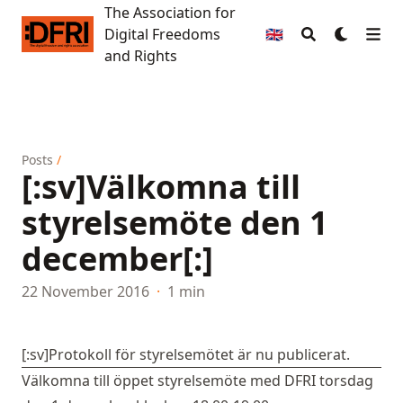
The Association for
The Association for Digital Freedoms and Rights
Digital Freedoms
🇬🇧
and Rights
Posts
/
[:sv]Välkomna till
styrelsemöte den 1
december[:]
22 November 2016
·
1 min
[:sv]
Protokoll för styrelsemötet är nu publicerat.
Välkomna till öppet styrelsemöte med DFRI torsdag