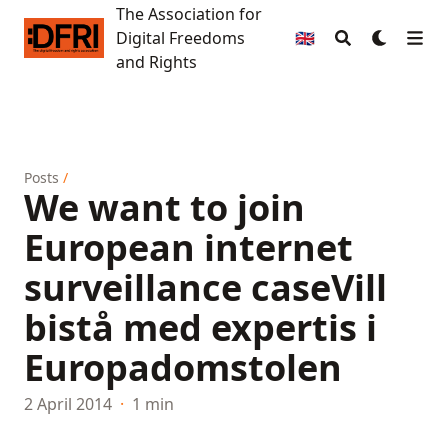
The Association for
The Association for Digital Freedoms and Rights
Digital Freedoms
🇬🇧
and Rights
Posts
/
We want to join
European internet
surveillance case
Vill
bistå med expertis i
Europadomstolen
2 April 2014
·
1 min