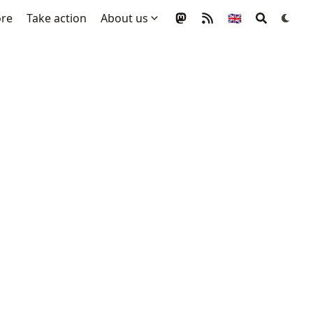
ore
Take action
About us
🇬🇧