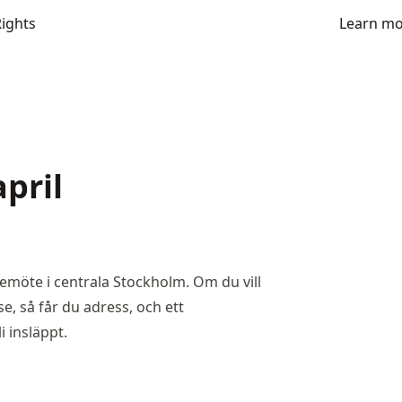
Rights
Learn m
pril
semöte i centrala Stockholm. Om du vill
se
, så får du adress, och ett
 insläppt.