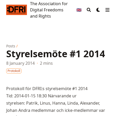
The Association for
The Association for Digital Freedoms and Rights
Digital Freedoms
🇬🇧
and Rights
Posts
/
Styrelsemöte #1 2014
8 January 2014
·
2 mins
Protokoll
Protokoll för DFRI:s styrelsemöte #1 2014
Tid: 2014-01-15 18:30 Närvarande ur
styrelsen: Patrik, Linus, Hanna, Linda, Alexander,
Johan Andra medlemmar och icke-medlemmar var