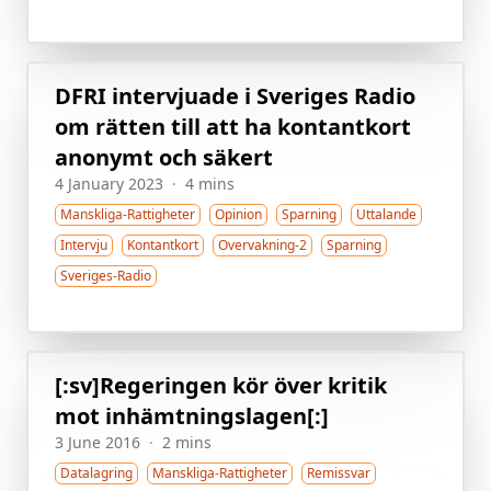
DFRI intervjuade i Sveriges Radio
om rätten till att ha kontantkort
anonymt och säkert
4 January 2023
·
4 mins
Manskliga-Rattigheter
Opinion
Sparning
Uttalande
Intervju
Kontantkort
Overvakning-2
Sparning
Sveriges-Radio
[:sv]Regeringen kör över kritik
mot inhämtningslagen[:]
3 June 2016
·
2 mins
Datalagring
Manskliga-Rattigheter
Remissvar