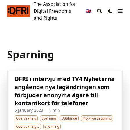
The Association for
The Association for Digital Freedoms and Rights
Digital Freedoms
🇬🇧
and Rights
Sparning
DFRI i intervju med TV4 Nyheterna
angående nya lagändringen som
förbjuder anonyma ägare till
kontantkort för telefoner
6 January 2023
·
1 min
Overvakning
Sparning
Uttalande
Mobilkartlaggning
Overvakning-2
Sparning