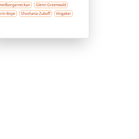
medborgarveckan
Glenn-Greenwald
arin-Boye
Shoshana-Zuboff
Vingaker