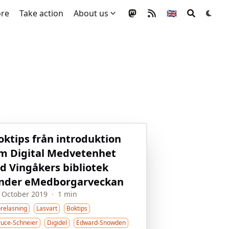
ore
Take action
About us
🇬🇧
oktips från introduktion
m Digital Medvetenhet
id Vingåkers bibliotek
nder eMedborgarveckan
 October 2019
·
1 min
orelasning
Lasvart
Boktips
ruce-Schneier
Digidel
Edward-Snowden