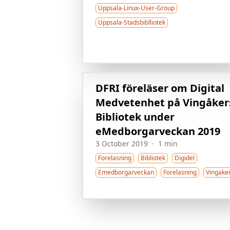
Uppsala-Linux-User-Group
Uppsala-Stadsbiblliotek
DFRI föreläser om Digital
Medvetenhet på Vingåker
Bibliotek under
eMedborgarveckan 2019
3 October 2019
·
1 min
Forelasning
Bibliotek
Digidel
Emedborgarveckan
Forelasning
Vingake