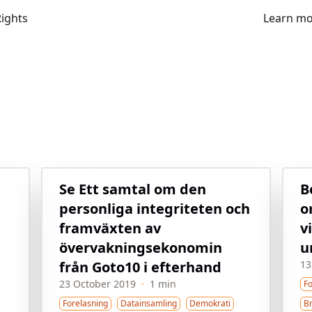
Rights
Learn m
Se Ett samtal om den
B
personliga integriteten och
o
framväxten av
v
övervakningsekonomin
u
från Goto10 i efterhand
13
23 October 2019
·
1 min
F
Forelasning
Datainsamling
Demokrati
B