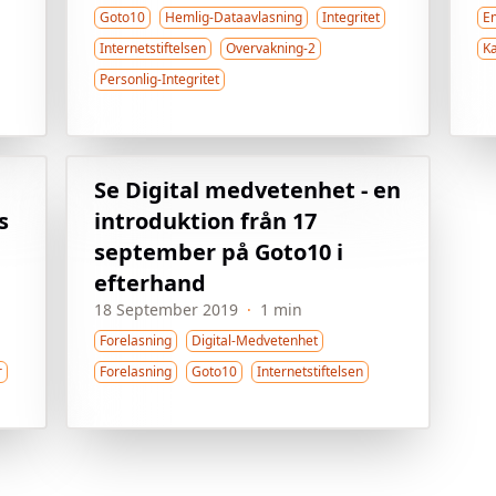
Goto10
Hemlig-Dataavlasning
Integritet
E
Internetstiftelsen
Overvakning-2
K
Personlig-Integritet
Se Digital medvetenhet - en
s
introduktion från 17
september på Goto10 i
efterhand
18 September 2019
·
1 min
Forelasning
Digital-Medvetenhet
r
Forelasning
Goto10
Internetstiftelsen