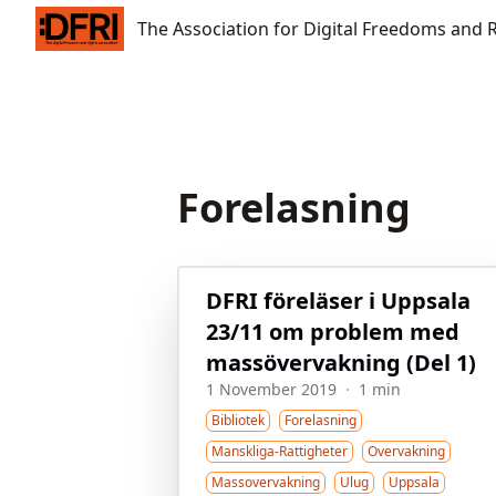
The Association for Digital Freedoms and Rights
The Association for Digital Freedoms and 
Forelasning
DFRI föreläser i Uppsala
23/11 om problem med
massövervakning (Del 1)
1 November 2019
·
1 min
Bibliotek
Forelasning
Manskliga-Rattigheter
Overvakning
Massovervakning
Ulug
Uppsala